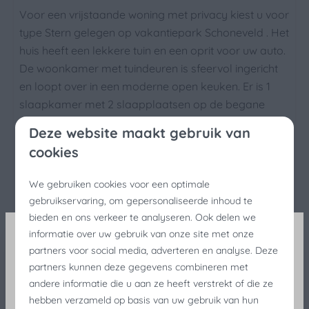
Voor een vrijstaande woning met privacy kiest u voor
Aantal slaapkamers: 3
type Stern gelegen op vakantiepark Schoneveld . Het
Eenpersoonsbed: 6
huis heeft een lekkere tuin en een oprit voor uw auto.
Kledingkast
De woonkamer met tuindeuren is sfeervol ingericht
en loopt over in een moderne open keuken. Er is 1
Wassen en drogen
slaapkamer met 2 slaapplaatsen op de begane
Wasmachine
grond. Op de eerste verdieping treft u nog twee
Deze website maakt gebruik van
Droogrek
slaapkamers met ieder 2 slaapplaatsen. Verder is
cookies
Stofzuiger
hier tevens de ruime badkamer met extra toilet.
We gebruiken cookies voor een optimale
Entertainment
In de Stern 327 mag niet gerookt worden. Huisdieren
gebruikservaring, om gepersonaliseerde inhoud te
zijn in dit huis niet toegestaan.
bieden en ons verkeer te analyseren. Ook delen we
Flatscreen TV
informatie over uw gebruik van onze site met onze
Energielabel:
Wifi
partners voor social media, adverteren en analyse. Deze
Visserijfeesten Korting
partners kunnen deze gegevens combineren met
Keuken
andere informatie die u aan ze heeft verstrekt of die ze
Nog lastminute op zoek naar een verblijf tijdens de
hebben verzameld op basis van uw gebruik van hun
Gasfornuis: 4-pits
visserijfeesten? Geniet nog last minute van 25%