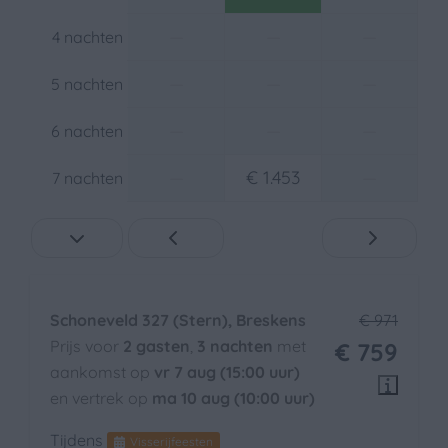
Middagzon
Avondzon
—
—
—
4 nachten
Vrijstaand
Op een resort
—
—
—
5 nachten
Rustige ligging
—
—
—
6 nachten
Ochtendzon
—
€ 1.453
—
7 nachten
Buiten
Terras: Niet overdekt
Parkeerplaats: 1
Tuinmeubels
Tuin
Schoneveld 327 (Stern), Breskens
€ 971
Omheinde tuin
Prijs voor
2 gasten
,
3 nachten
met
€ 759
aankomst op
vr 7 aug (15:00 uur)
Verwarming & Verkoeling
en vertrek op
ma 10 aug (10:00 uur)
Centrale verwarming
Tijdens
Visserijfeesten