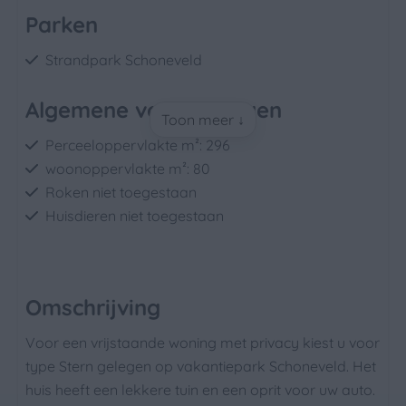
Parken
Strandpark Schoneveld
Algemene voorzieningen
Toon meer ↓
Perceeloppervlakte m²: 296
woonoppervlakte m²: 80
Roken niet toegestaan
Huisdieren niet toegestaan
Badkamer
Douche
Omschrijving
Toilet
Voor een vrijstaande woning met privacy kiest u voor
Wastafel: 1
type Stern gelegen op vakantiepark Schoneveld. Het
huis heeft een lekkere tuin en een oprit voor uw auto.
Slaapkamer