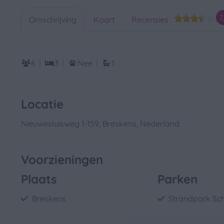
7
Omschrijving
Kaart
Recensies
6
3
Nee
1
Locatie
Nieuwesluisweg 1-159, Breskens, Nederland
Voorzieningen
Plaats
Parken
Breskens
Strandpark Sc