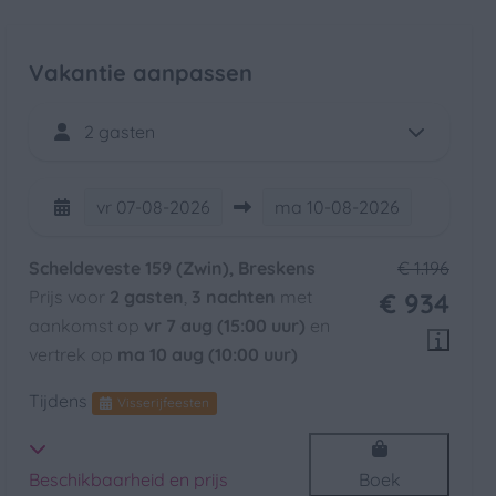
Vakantie aanpassen
2 gasten
vr
07-08-2026
ma
10-08-2026
Scheldeveste 159 (Zwin), Breskens
€ 1.196
Prijs voor
2 gasten
,
3 nachten
met
€ 934
aankomst op
vr 7 aug (15:00 uur)
en
vertrek op
ma 10 aug (10:00 uur)
Tijdens
Visserijfeesten
Beschikbaarheid en prijs
Boek