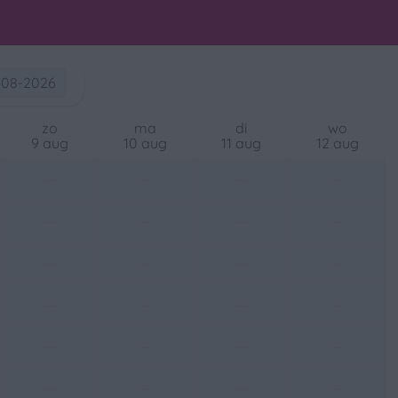
-08-2026
zo
ma
di
wo
9 aug
10 aug
11 aug
12 aug
—
—
—
—
—
—
—
—
—
—
—
—
—
—
—
—
—
—
—
—
—
—
—
—