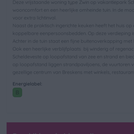
Pannen
Deze vrijstaande woning type Zwin op vakantiepark Sc
Bestek
wooncomfort en een heerlijke omheinde tuin. In de m
Keukengerei
voor extra lichtinval.
Borden
Naast de praktisch ingerichte keuken heeft het huis o
Drinkglazen
koppelbare eenpersoonsbedden. Op deze verdieping is
Eettafel
Achter in de tuin staat een fijne buitenoverkapping me
Vaatwasser
Ook een heerlijke verblijfplaats bij winderig of regena
Koelkast: Met 
Scheldeveste op loopafstand van zee en strand en bie
Magnetron: Ma
op loopafstand liggen strandpaviljoens, de vuurtoren 
gezellige centrum van Breskens met winkels, restaurant
Buiten
Verwarmin
Energielabel:
Verkoeling
Parkeerplaats: 1
Terras: Niet overdekt
Centrale verw
Veranda
Omheinde tuin
Tuinmeubels
Loungeset