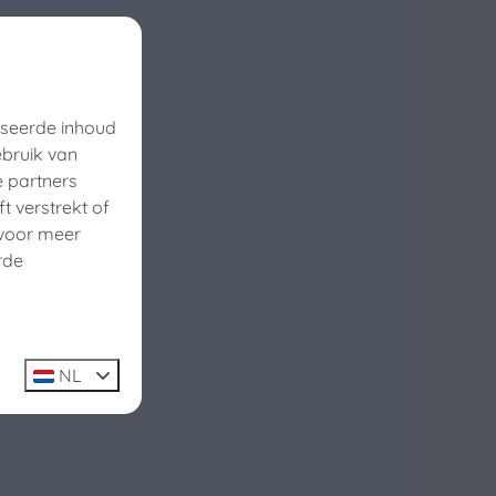
iseerde inhoud
ebruik van
e partners
 verstrekt of
 voor meer
rde
NL