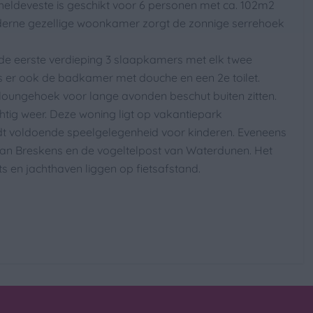
heldeveste is geschikt voor 6 personen met ca. 102m2
oderne gezellige woonkamer zorgt de zonnige serrehoek
p de eerste verdieping 3 slaapkamers met elk twee
 er ook de badkamer met douche en een 2e toilet.
t loungehoek voor lange avonden beschut buiten zitten.
chtig weer. Deze woning ligt op vakantiepark
vriesvak
dt voldoende speelgelegenheid voor kinderen. Eveneens
gnetron
van Breskens en de vogeltelpost van Waterdunen. Het
s en jachthaven liggen op fietsafstand.
g &
arming