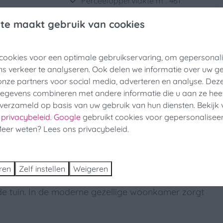
Perceeloppervlakte m²: 461
Roken niet toegestaan
te maakt gebruik van cookies
Huisdieren niet toegestaan
r
Wassen en drogen
meer ↓
cookies voor een optimale gebruikservaring, om gepersonal
ns verkeer te analyseren. Ook delen we informatie over uw g
serijfeesten Korting
mers: 3
Wasmachine
onze partners voor social media, adverteren en analyse. Dez
d: 6
Droger
gevens combineren met andere informatie die u aan ze heeft
stminute op zoek naar een verblijf tijdens de visserijfeesten?
Stofzuiger
verzameld op basis van uw gebruik van hun diensten. Bekijk
t nog last minute van 25% Korting!
s
privacybeleid
.
Google
gebruikt cookies voor gepersonalisee
Ligging
Meer weten? Lees ons privacybeleid.
 en Boek
its
Dichtbij het strand
Vrijstaand
ren
Zelf instellen
Weigeren
Dichtbij de speeltuin
rk Scheldeveste is geschikt voor 6 personen met
paraat
Dichtbij het zwembad
e tuin. In de moderne gezellige woonkamer zorgt
ektrische
Op een resort
Aan het water