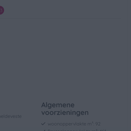
,3
Algemene
voorzieningen
heldeveste
woonoppervlakte m²: 92