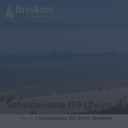
Scheldeveste 159 (Zwin), B
Home
Scheldeveste 159 (Zwin), Breskens