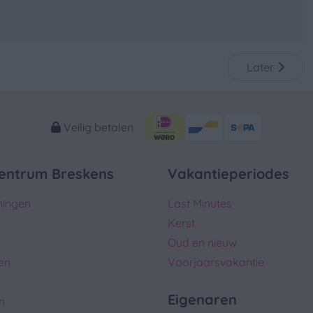
—
—
—
—
Later
Veilig betalen
entrum Breskens
Vakantieperiodes
ningen
Last Minutes
Kerst
Oud en nieuw
en
Voorjaarsvakantie
Eigenaren
n