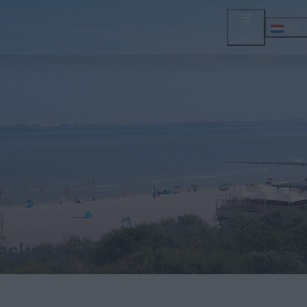
NL
Menu
reskens