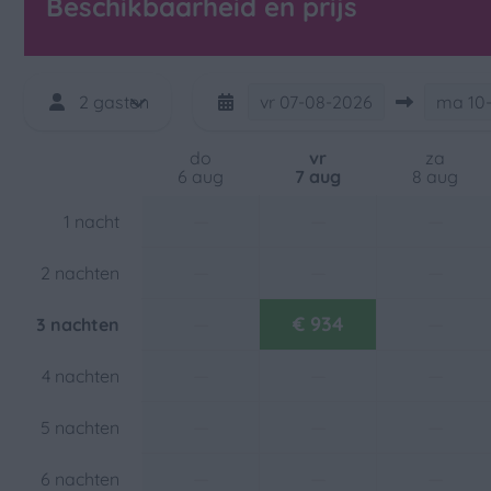
Beschikbaarheid en prijs
2 gasten
vr
07-08-2026
ma
10
do
vr
za
6 aug
7 aug
8 aug
—
—
—
1 nacht
—
—
—
2 nachten
—
€ 934
—
3 nachten
—
—
—
4 nachten
—
—
—
5 nachten
—
—
—
6 nachten