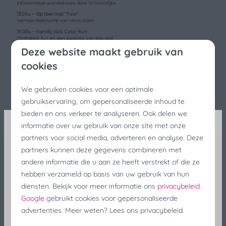
Deze website maakt gebruik van
cookies
We gebruiken cookies voor een optimale
gebruikservaring, om gepersonaliseerde inhoud te
bieden en ons verkeer te analyseren. Ook delen we
informatie over uw gebruik van onze site met onze
partners voor social media, adverteren en analyse. Deze
Visserijfeesten Korting
partners kunnen deze gegevens combineren met
andere informatie die u aan ze heeft verstrekt of die ze
Nog lastminute op zoek naar een verblijf tijdens de
hebben verzameld op basis van uw gebruik van hun
visserijfeesten? Geniet nog last minute van 25%
diensten. Bekijk voor meer informatie ons
privacybeleid
.
Korting!
Google
gebruikt cookies voor gepersonaliseerde
advertenties. Meer weten? Lees ons privacybeleid.
Zoek en Boek