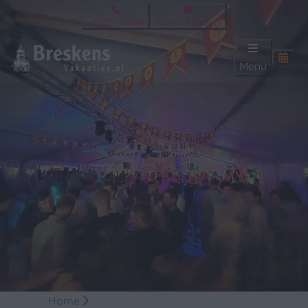
+31(0)117382640
info@breskens.nl
Menu
Home