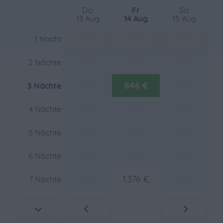
Do
Fr
Sa
13 Aug
14 Aug
15 Aug
Standort
—
—
—
1 Nacht
Nachmittagssonne
Zentrale Lage
—
—
—
2 Nächte
Abendsonne
In einem Ferienort
—
846 €
—
3 Nächte
Ruhige Lage
—
—
—
4 Nächte
Außenbereich
—
—
—
5 Nächte
Terrasse: Abgedeckt
Parken: 1
—
—
—
6 Nächte
Gartenmöbel
Garten
—
1.376 €
—
7 Nächte
Umzäunter Garten
Heizung und Kühlung