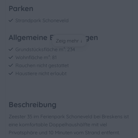
Parken
Strandpark Schoneveld
Allgemeine Einrichtungen
Zeig mehr ↓
Grundstücksfläche m²: 234
Wohnfläche m²: 81
Rauchen nicht gestattet
Haustiere nicht erlaubt
Badezimmer
Dusche
Beschreibung
Toilette
Zeester 35 im Ferienpark Schoneveld bei Breskens ist
Waschbecken: 2
eine komfortable Doppelhaushälfte mit viel
Bidet
Privatsphäre und 10 Minuten vom Strand entfernt.