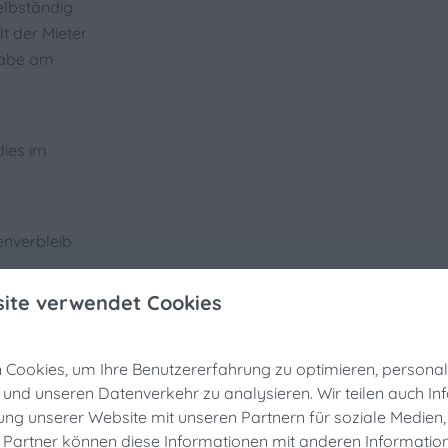
selbständig
t der Mieter
gabe am
dies im
ienverbleib
ite verwendet Cookies
r
Laden,
Kochen ,
rmieter im
Cookies, um Ihre Benutzererfahrung zu optimieren, personalis
n und unseren Datenverkehr zu analysieren. Wir teilen auch I
chereifeste Rabatt
ung unserer Website mit unseren Partnern für soziale Medie
 Partner können diese Informationen mit anderen Informatio
ie noch auf der Suche nach einer Unterkunft für die Fischereif