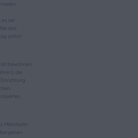
rmieten.
 es sei
llte das
ag sofort
gfalt bewohnen,
hren), die
 Einrichtung
chen.
objektes,
as Mietobjekt
 übergeben.