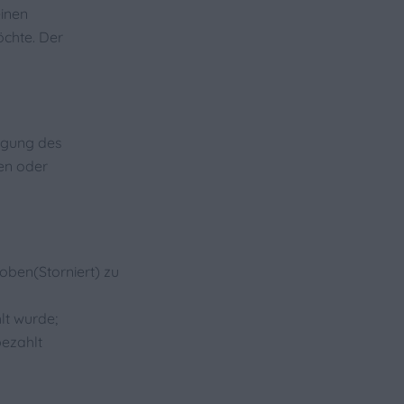
einen
öchte. Der
digung des
nen oder
oben(Storniert) zu
lt wurde;
bezahlt