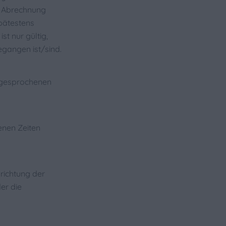
r Abrechnung
pätestens
t nur gültig,
egangen ist/sind.
abgesprochenen
enen Zeiten
nrichtung der
er die