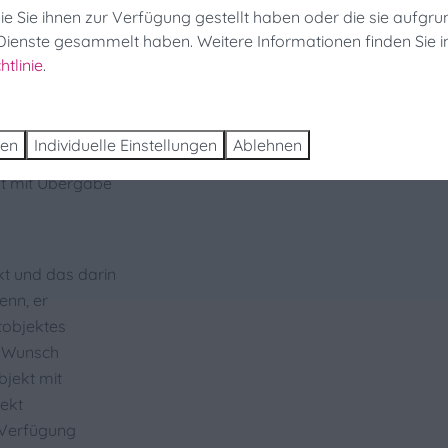
itbringen,
ie Sie ihnen zur Verfügung gestellt haben oder die sie aufgru
ieren Sie noch in letzter Minute von 25 % Rabatt!
Dienste gesammelt haben. Weitere Informationen finden Sie i
tlinie
.
en und buchen
igen Lärm zu
ren
Individuelle Einstellungen
Ablehnen
lt mit Übergabe
t und das darin
enn, er
tobjektes
uf Wunsch
bjekt mit
jekt
r Verfügung