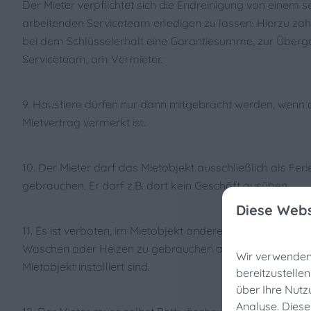
Der Mieter verpflichtet sich die Endreinigung von einem 
arbeitenden Serviceteam erledigen zu lassen. Hierzu zahl
bei dem Schlüsselerhalt eine Garantiesumme, zur Über
Serviceteam, am Vermieter.
9. Haustiere dürfen nur dann mitgebracht werden, wenn 
Mietvertrag vermerkt ist.
10. Der Mieter darf das Mietobjekt ausschließlich als Fer
gebrauchen. Er darf z.B. dort kein Geschãft ausüben.
Diese Webs
11. Es ist verboten, im Mietobjekt andere Einrichtungen fü
Waschen oder Heizen zu gebrauchen als die, die vom Ve
Wir verwenden 
Mietobjekt installiert sind.
bereitzustelle
Fis
über Ihre Nutz
Analyse. Diese
Sind S