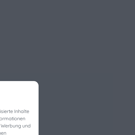
ierte Inhalte
nformationen
n, Werbung und
nen
este?