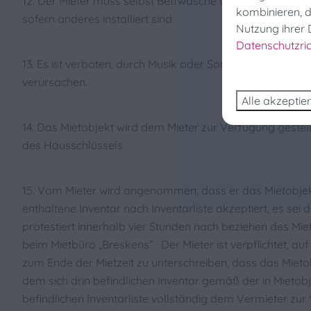
12. Der Mieter muss selbst Bettwäsche und Handtücher m
kombinieren, d
Profit
sofern anderes installiert sind.
Nutzung ihrer 
Datenschutzrich
Such
13. Es ist verboten, durch Musik oder Sonstiges übermäß
verursachen.
Alle akzeptie
14. Das Mietobjekt wird dem Mieter zur Verfügung gestel
des Hausschlüssels.
15. Vom Mieter wird angenommen, dass er das Mietobjek
enthaltene Inventar nach Inventarliste akzeptiert, es sei d
protestiert innerhalb vier Stunden nach beziehen des Mie
beim Mietbüro „Breskens“ . Der Mieter ist verpflichtet, a
zum Ende der Mietzeit zu unterschreiben, dass das Mieto
dem sich drin befindlichen Inventar gemäß der in Mietob
befindlichen Inventarliste vollständig dem Vermieter zu