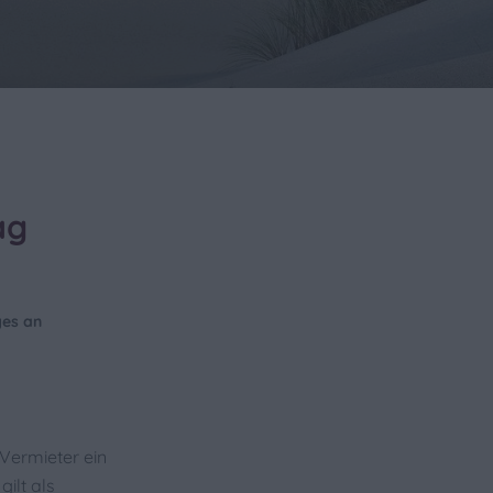
ag
ges an
 Vermieter ein
ilt als