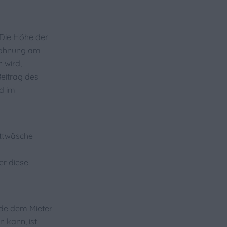
. Die Höhe der
Wohnung am
 wird,
Beitrag des
d im
ettwäsche
er diese
ode dem Mieter
 kann, ist