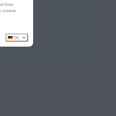
nd Ihrer
n unserer
DE