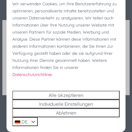
Wir verwenden Cookies, um Ihre Benutzererfahrung zu
Einzelbetten. Es gibt auch ein 3. Badezimmer mit
Ceran-Kochfeld: 4-Brenner
optimieren, personalisierte Inhalte bereitzustellen und
Waschbecken, Dusche und Toilette. Alle
Dunstabzugshaube
unseren Datenverkehr zu analysieren. Wir teilen auch
Schlafzimmer haben einen Kleiderschrank. Aufgrund
Filterkaffeemaschine
Informationen über Ihre Nutzung unserer Website mit
seiner Lage in einer Ecke wird das Haus nur wenig
Kaffeetassenmaschine: Nespresso
unseren Partnern für soziale Medien, Werbung und
oder gar nicht befahren. Das Haus ist von einem
Kessel: Elektrischer Wasserkocher
Analyse. Diese Partner können diese Informationen mit
Fischereifeste Rabatt
großen, eingezäunten Garten umgeben, der viel
Pfannen
anderen Informationen kombinieren, die Sie ihnen zur
Privatsphäre bietet und eine Einfahrt für nicht weniger
Besteck
Sind Sie noch auf der Suche nach einer Unterkunft
Verfügung gestellt haben oder die sie aufgrund Ihrer
als 3 Autos hat. Hunde sind in dieser Immobilie
Küchengeräte
für die Fischereifeste? Profitieren Sie noch in letzter
Nutzung ihrer Dienste gesammelt haben. Weitere
willkommen.
Teller
Minute von 25 % Rabatt!
Informationen finden Sie in unserer
Datenschutzrichtlinie
Gläser zum Trinken
.
Suchen und buchen
Esstisch
Geschirrspüler
Energie-Label:
Alle akzeptieren
Kühlschrank: Mit Gefrierfach
Individuelle Einstellungen
Mikrowelle: Kombi-Mikrowelle
Ablehnen
Standort
DE