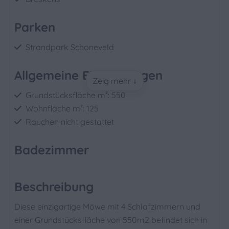
Parken
Strandpark Schoneveld
Allgemeine Einrichtungen
Zeig mehr ↓
Grundstücksfläche m²: 550
Wohnfläche m²: 125
Rauchen nicht gestattet
Badezimmer
Dusche
Toilette
Beschreibung
Waschbecken: 3
Diese einzigartige Möwe mit 4 Schlafzimmern und
einer Grundstücksfläche von 550m2 befindet sich in
Schlafzimmer