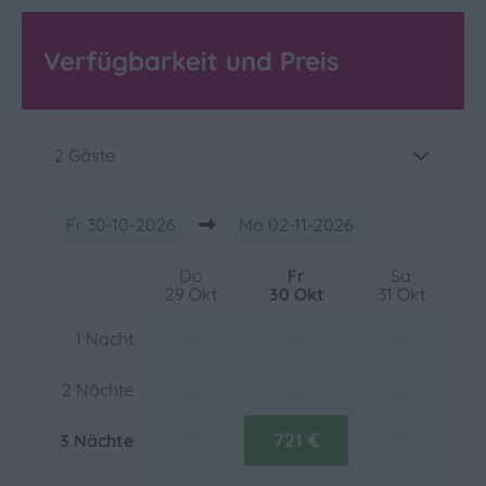
Zentrale Lage
Freistehend
Verfügbarkeit und Preis
In einem Ferienort
Außenbereich
2 Gäste
Terrasse: Nicht abgedeckt
Parken: 1
Liegestühle
Fr
30-10-2026
Mo
02-11-2026
Umzäunter Garten
Gartenmöbel
Do
Fr
Sa
29 Okt
30 Okt
31 Okt
Garten
—
—
—
1 Nacht
Sicherheit
—
—
—
2 Nächte
Rauchmelder
—
721 €
—
3 Nächte
Heizung und Kühlung