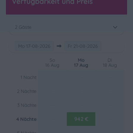
Verfügbarkeit und Preis
Freistehend
In der Nähe des Spielplatzes
In der Nähe des Pools
In einem Ferienort
2 Gäste
Am Wasser
Mo
17-08-2026
Fr
21-08-2026
Außenbereich
Parken: 1
So
Mo
Di
16 Aug
17 Aug
18 Aug
Terrasse: Nicht abgedeckt
Veranda
—
—
—
1 Nacht
Umzäunter Garten
—
—
—
Gartenmöbel
2 Nächte
Lounge-Set
—
—
—
3 Nächte
Heizung und Kühlung
—
942 €
—
4 Nächte
Zentralheizung
—
—
—