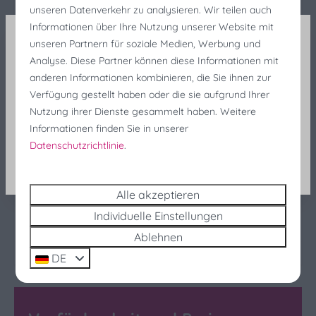
Wetter ein schöner Ort zum Verweilen. Das Haus liegt
unseren Datenverkehr zu analysieren. Wir teilen auch
Küche
Informationen über Ihre Nutzung unserer Website mit
im Ferienpark Scheldeveste, nur wenige Gehminuten
Dunstabzugshaube
unseren Partnern für soziale Medien, Werbung und
vom Meer und Strand entfernt und bietet viel Platz für
Filterkaffeemaschine
Analyse. Diese Partner können diese Informationen mit
Fischereifeste Rabatt
Kinder zum Spielen. Ebenfalls zu Fuß erreichbar sind
Kessel: Elektrischer Wasserkocher
anderen Informationen kombinieren, die Sie ihnen zur
die Strandpavillons, der Leuchtturm von Breskens
Pfannen
Sind Sie noch auf der Suche nach einer Unterkunft
Verfügung gestellt haben oder die sie aufgrund Ihrer
und die Vogelzählstation Waterdunen. Das
Besteck
für die Fischereifeste? Profitieren Sie noch in letzter
Nutzung ihrer Dienste gesammelt haben. Weitere
gemütliche Zentrum von Breskens mit seinen
Küchengeräte
Minute von 25 % Rabatt!
Informationen finden Sie in unserer
Geschäften, Restaurants und dem Jachthafen ist mit
Teller
Datenschutzrichtlinie
.
dem Fahrrad zu erreichen.
Gläser zum Trinken
Suchen und buchen
Esstisch
Energie-Label:
Alle akzeptieren
Geschirrspüler
Kühlschrank: Mit Gefrierfach
Individuelle Einstellungen
Mikrowelle: Mikrowelle
Ablehnen
DE
Standort
In der Nähe des Strandes