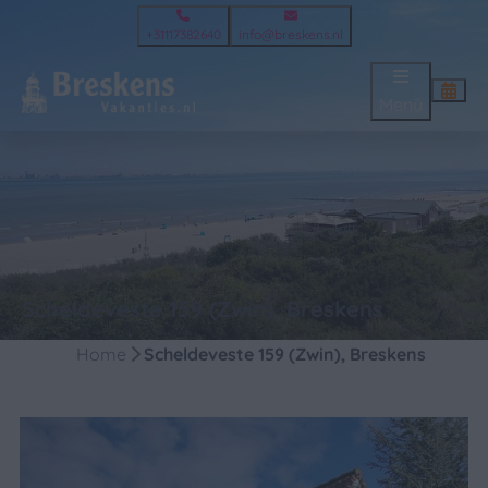
+31117382640
info@breskens.nl
Menü
Scheldeveste 159 (Zwin), Breskens
Home
Scheldeveste 159 (Zwin), Breskens