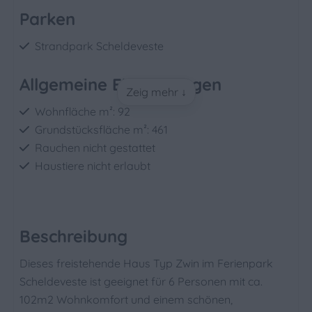
Parken
Strandpark Scheldeveste
Allgemeine Einrichtungen
Zeig mehr ↓
Wohnfläche m²: 92
Grundstücksfläche m²: 461
Rauchen nicht gestattet
Haustiere nicht erlaubt
Badezimmer
Dusche
Beschreibung
Toilette
Dieses freistehende Haus Typ Zwin im Ferienpark
Waschbecken: 1
Scheldeveste ist geeignet für 6 Personen mit ca.
102m2 Wohnkomfort und einem schönen,
Schlafzimmer