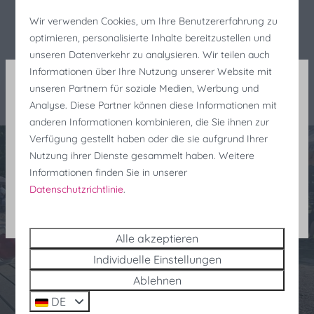
Wir verwenden Cookies, um Ihre Benutzererfahrung zu
optimieren, personalisierte Inhalte bereitzustellen und
unseren Datenverkehr zu analysieren. Wir teilen auch
Informationen über Ihre Nutzung unserer Website mit
unseren Partnern für soziale Medien, Werbung und
Analyse. Diese Partner können diese Informationen mit
Fischereifeste Rabatt
anderen Informationen kombinieren, die Sie ihnen zur
Sind Sie noch auf der Suche nach einer Unterkunft
Verfügung gestellt haben oder die sie aufgrund Ihrer
für die Fischereifeste? Profitieren Sie noch in letzter
Nutzung ihrer Dienste gesammelt haben. Weitere
Minute von 25 % Rabatt!
Informationen finden Sie in unserer
Datenschutzrichtlinie
.
Suchen und buchen
Alle akzeptieren
Individuelle Einstellungen
Ablehnen
DE