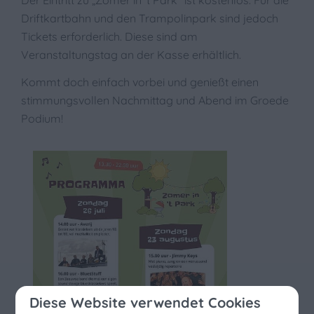
Der Eintritt zu „Zomer in ’t Park“ ist kostenlos. Für die
Driftkartbahn und den Trampolinpark sind jedoch
Tickets erforderlich. Diese sind am
Veranstaltungstag an der Kasse erhältlich.
Kommt doch einfach vorbei und genießt einen
stimmungsvollen Nachmittag und Abend im Groede
Podium!
Diese Website verwendet Cookies