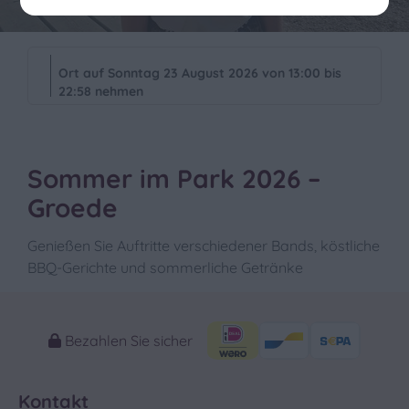
Ort auf Sonntag 23 August 2026 von 13:00 bis
22:58 nehmen
Sommer im Park 2026 –
Groede
Genießen Sie Auftritte verschiedener Bands, köstliche
BBQ-Gerichte und sommerliche Getränke
Bezahlen Sie sicher
Kontakt