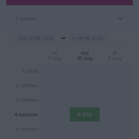
Koelkast: Met vriesvak
Magnetron: Magnetron
2 gasten
Ligging
ma
10-08-2026
vr
14-08-2026
Verdieping: 4
Met zicht op zee
zo
ma
di
Aan het water
9 aug
10 aug
11 aug
Buiten
—
—
—
1 nacht
Garage
—
—
—
2 nachten
Tuinmeubels
—
—
—
Balkon
3 nachten
—
€ 850
—
4 nachten
Verwarming & Verkoeling
—
—
—
Centrale verwarming
5 nachten