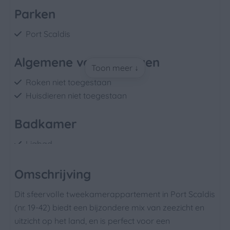
Parken
Port Scaldis
Algemene voorzieningen
Toon meer ↓
Roken niet toegestaan
Huisdieren niet toegestaan
Badkamer
Ligbad
Douche
Toilet
Omschrijving
Wastafel: 1
Dit sfeervolle tweekamerappartement in Port Scaldis
(nr. 19-42) biedt een bijzondere mix van zeezicht en
Slaapkamer
uitzicht op het land, en is perfect voor een