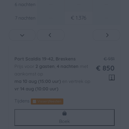
—
—
—
6 nachten
Toegankelijkheid
—
€ 1.376
—
Lift
7 nachten
Port Scaldis 19-42, Breskens
€ 931
Prijs voor
2 gasten
,
4 nachten
met
€ 850
aankomst op
ma 10 aug (15:00 uur)
en vertrek op
vr 14 aug (10:00 uur)
Tijdens
Visserijfeesten
Boek