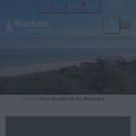
+31(0)117382640
info@breskens.nl
Menu
Port Scaldis 19-42, Breskens
Home
Port Scaldis 19-42, Breskens