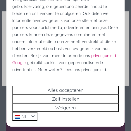
badkamer maakt dit appartement helemaal af. Dit
Wifi
gebruikservaring, om gepersonaliseerde inhoud te
appartement is ideaal als uitvalsbasis, aangezien het
bieden en ons verkeer te analyseren. Ook delen we
dichtbij het strand, de zee, de jachthaven en het
Keuken
informatie over uw gebruik van onze site met onze
centrum van Breskens ligt.
partners voor social media, adverteren en analyse. Deze
Visserijfeesten Korting
Gasfornuis: 4-pits
partners kunnen deze gegevens combineren met
Keuken
andere informatie die u aan ze heeft verstrekt of die ze
Zoekt u een comfortabel vakantieverblijf in Breskens
Nog lastminute op zoek naar een verblijf tijdens de
Afzuigkap
hebben verzameld op basis van uw gebruik van hun
met een schitterende ligging aan het water? Dan is
visserijfeesten? Geniet nog last minute van 25%
diensten. Bekijk voor meer informatie ons
privacybeleid
.
Filter koffieapparaat
Port Scaldis 19-42 de ideale keuze voor een
Korting!
Google
gebruikt cookies voor gepersonaliseerde
Waterkoker: Elektrische waterkoker
zorgeloze vakantie in Zeeland.
advertenties. Meer weten? Lees ons privacybeleid.
Senseo
Zoek en Boek
Energielabel:
Pannen
Bestek
Alles accepteren
Keukengerei
Zelf instellen
Borden
Weigeren
Drinkglazen
NL
Eettafel
Beschikbaarheid en prijs
Vaatwasser